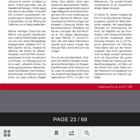
PAGE
23
/ 68