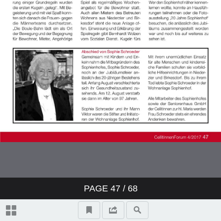
PAGE
47
/ 68