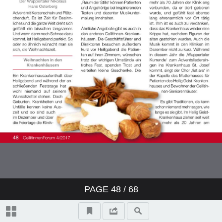
PAGE
48
/ 68