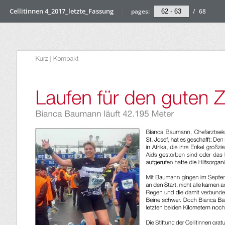
Cellitinnen 4_2017_letzte_Fassung
pages:
/
68