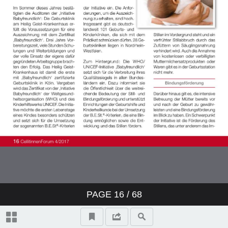
PAGE
16
/ 68