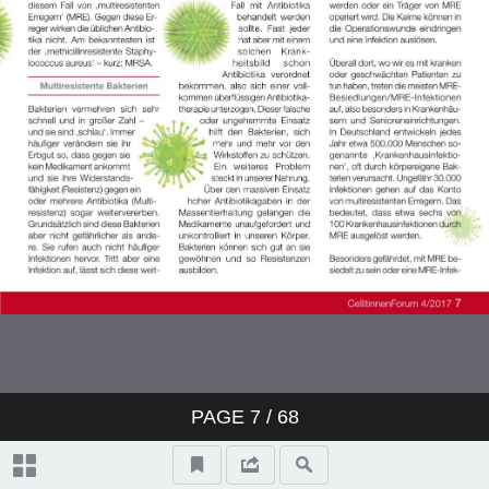
PAGE
7
/ 68